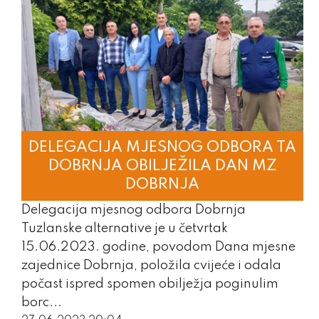
DELEGACIJA MJESNOG ODBORA TA
DOBRNJA OBILJEŽILA DAN MZ
DOBRNJA
Delegacija mjesnog odbora Dobrnja
Tuzlanske alternative je u četvrtak
15.06.2023. godine, povodom Dana mjesne
zajednice Dobrnja, položila cvijeće i odala
počast ispred spomen obilježja poginulim
borc...