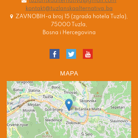
tuzlanskaalternativa@gmail.com
kontakt@tuzlanskaalternativa.ba
ZAVNOBIH-a broj 15 (zgrada hotela Tuzla),
75000 Tuzla,
Bosna i Hercegovina
MAPA