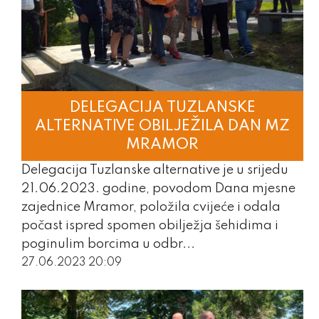
VJEĆNIČKA PITANJA
NAŠI VIJEĆNICI
GALERIJA
FOTO GALERIJA
DELEGACIJA TUZLANSKE
ALTERNATIVE OBILJEŽILA DAN MZ
VIDEO GALERIJA
MRAMOR
SUGESTIJE GRAĐANA
Delegacija Tuzlanske alternative je u srijedu
21.06.2023. godine, povodom Dana mjesne
POSTANI ČLAN
zajednice Mramor, položila cvijeće i odala
počast ispred spomen obilježja šehidima i
poginulim borcima u odbr...
27.06.2023 20:09