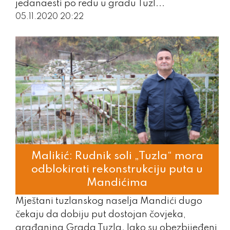
jedanaesti po redu u gradu Tuzl...
05.11.2020 20:22
Malikić: Rudnik soli „Tuzla“ mora
odblokirati rekonstrukciju puta u
Mandićima
Mještani tuzlanskog naselja Mandići dugo
čekaju da dobiju put dostojan čovjeka,
građanina Grada Tuzla. Iako su obezbijeđeni